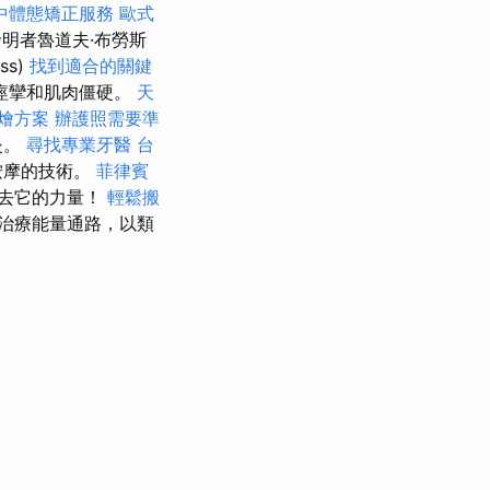
中體態矯正服務
歐式
明者魯道夫·布勞斯
ss)
找到適合的關鍵
痙攣和肌肉僵硬。
天
外燴方案
辦護照需要準
炎。
尋找專業牙醫
台
按摩的技術。
菲律賓
去它的力量！
輕鬆搬
治療能量通路，以類