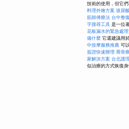
技術的使用，但它們
料理外燴方案
玻尿
筋師傅療法
台中整
字搜尋工具
是一位著
花板漏水的緊急處理
備什麼
它還建議用於
中按摩服務推薦
可
簽證快速辦理
喬骨
家解決方案
台北護
似治療的方式恢復身