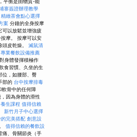
，平衡是由物質-能
埔寨簽證辦理教學
精緻茶會點心選擇
方案
分鐘的全身按摩
它可以放鬆並增強疲
按摩。 按摩可以安
除頭皮乾燥。
滅鼠清
專業餐飲設備推薦
對身體發揮積極作
飲食習慣、久坐的生
部位，如腰部、臀
手部的
台中按摩排毒
和軟骨中的任何障
能，因為身體的滑性
絡養生課程
值得信賴
。
新竹月子中心選擇
燴的完美搭配
創意設
一。
值得信賴的餐飲設
背痛、骨關節炎（手