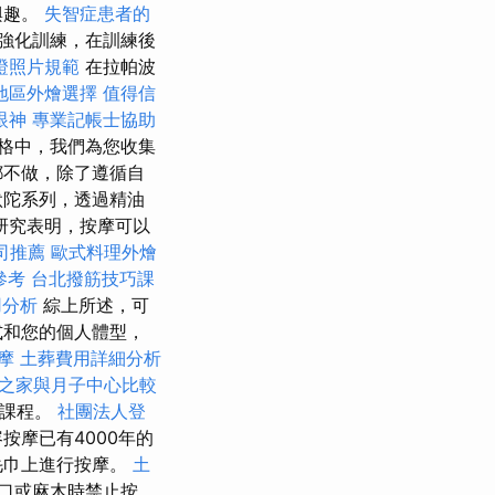
興趣。
失智症患者的
強化訓練，在訓練後
證照片規範
在拉帕波
地區外燴選擇
值得信
眼神
專業記帳士協助
格中，我們為您收集
都不做，除了遵循自
吠陀系列，透過精油
研究表明，按摩可以
司推薦
歐式料理外燴
參考
台北撥筋技巧課
用分析
綜上所述，可
式和您的個人體型，
按摩
土葬費用詳細分析
之家與月子中心比較
式課程。
社團法人登
摩已有4000年的
毛巾上進行按摩。
土
口或麻木時禁止按