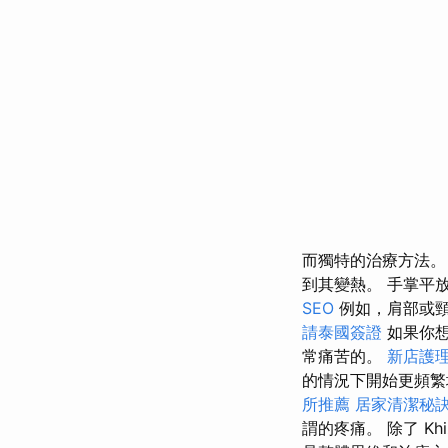
而獨特的治療方法。
到其變熱。 手掌平
SEO
例如，肩部或
請泰國簽證
如果你想
常痛苦的。
新店護
的情況下開始更頻
所推薦
居家清潔秘
謂的疼痛。 除了 Khi