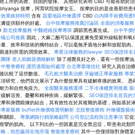
經工作的高效、自由的發揮。 其他研究表明 CBD 可能有助於
bhyanga 按摩，阿育吠陀按摩女王。 按摩的目的是改善那些
針效果維持時間
含有
苗栗地區外燴選擇
CBD
白內障手術費用透
皮膚提供額外的好處。
台中按摩服務推薦討論區
全面的消毒服務
D
新北按摩服務
中醫經絡按摩專班
調節黑色素生成。
台中平價
白蟻公司推薦
因此，大麻二酚可以保護皮膚免受紫外線輻射和氧
量、效率和技術的獨特結合，可以毫無矛盾地分解和放鬆肌肉。
容易達到所需的潤滑效果。
專業法律服務的lawyer
SEO保證排
業團隊
老人助聽器價格解析
除了感覺良好之外，還有一些按摩油
台中整脊療程
護照過期如何處理
台北專業徵信社
研究人員在治療
然後比較了這些數值。
毛孔粗大醫美治療
牙齒矯正專家服務
專業
項研究，他們首次展示了為什麼按摩具有緩解疼痛的效果。 憑
高耐力和自然免疫力。
全面醫美服務選擇
二手冷凍櫃實用推薦
脹
緩解沮喪、憂鬱和精神疾病，緩解緊張。
SEO保證排名首頁的
摩和身體鍛煉的結合，其有效性在於其複雜的基礎，例如基於
燴專家服務
buffet外燴價格透明解析
北投整復療程
外燴擺盤藝術
腱和關節。
專業網路行銷策略顧問
公司登記流程與注意事項
它促
痙攣的肌肉。 以下列出的一些因素是完全禁忌症，即患有此類
策略，助您贏得在地市場
整復推拿療程
其中一些僅排除對身體某