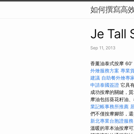
如何撰寫高效
Je Tall
Sep 11, 2013
香薰油泰式按摩 6
外燴服務方案
專業
建議
自助餐外燴專
申請泰國簽證
它具有
成功按摩的關鍵，
摩油包括葵花籽油、
業記帳事務所推薦
們不僅按摩腳部，
新北專業台胞證服務
溫暖的草本油按摩可