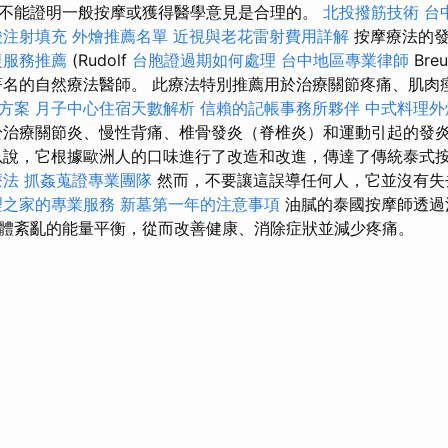
不能證明一般按摩或獲得醫學意見是合理的。
北投撥筋技術
台
酸注射填充
外燴推薦名單
近視與老花雷射費用詳解
按摩療法的發
復服務推薦
(Rudolf
台胞證過期如何處理
台中地區專業律師
Breu
名的自然療法醫師。 此療法特別推薦用於治療關節疼痛、肌肉
方案
月子中心住宿天數解析
信賴的記帳事務所夥伴
中式料理
治療關節炎、慢性背痛、椎骨發炎（脊椎炎）和運動引起的發
以說，它根據歐洲人的口味進行了改造和改進，傳達了傳統泰式
療法
抓姦蒐證專業團隊
然而，不要讓這誤導任何人，它並沒有失
理之家的專業服務
新墓第一年的注意事項
油膩的泰國按摩師透過
體紊亂的能量平衡，從而改善健康、消除症狀並減少疼痛。