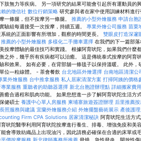
下肢無力等疾病。 另一項研究的結果可能會引起所有運動員的
信賴的徵信社
數位行銷策略
研究參與者在家中使用訓練材料進行
摩一條腿，但不按摩另一條腿。
推薦的小型外燴服務
申請台胞
實驗組每週接受一次按摩，持續五週。
專業外燴公司服務
苗栗
系統的正面影響有所增加，觀察的時間更長。
雙眼皮打造深邃
推薦的小型外燴服務
多樣化二手攤車選擇
在我們的下一篇部落
美按摩體驗的最佳技巧和實踐。 根據阿育吠陀，如果我們什麼
衡之外，幾乎所有疾病都可以治癒。 這是傳統泰式按摩的阿育
驗和效果。 如有必要，在背部舖一條毯子以保持溫暖。 此外，
單位—粒線體。 - 茶會餐飲
台北地區外燴選擇
台南地區清潔公
專業外燴服務
台中推拿服務
私人居家清潔方案
打掃阿姨的價格
所專業服務
重聽者的助聽器選擇
新北台胞證辦理點
詳細搬家費
善癒合過程和肌肉功能。 如果您想進一步了解阿育吠陀生活方
療保健碩士
養護中心單人房服務
柬埔寨旅遊簽證辦理
后里推薦
長照服務與建議
宜蘭外燴服務介紹
外燴擺盤藝術展示
產後護理
ounting Firm CPA Solutions
居家清潔秘訣
阿育吠陀生活方
育吠陀醫學利用阿育吠陀按摩進行養生、排毒、增強免疫和美容按
可能會導致紡織品上出現油污，因此請務必確保在合適的床單或
中平價按摩服務
新北律師事務所推薦
發燒、急性發炎、開放性傷