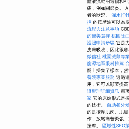
體液流動的通暢和神
痛，例如關節炎。 A
者的狀況。
漏水打
擇
的按摩油可以為
流程與注意事項
CB
的醫美選擇
桃園除
護照申請步驟
它是力
皮膚吸收，因此很
徵信社
桃園滅鼠專
龍潭地區眼科推薦
腿上採集了樣本，
養院專業服務
透過這
用，它可以顯著提
證辦理詳細資訊
顯著
家
它的原始形式是按
的技術。
自助餐外
的是按摩肌肉、肌
作，放鬆痛苦緊張、
按摩。
區域性SEO