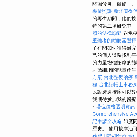
關節發炎、僵硬）、
專業照護
新北值得
的再生期間，他們按
特的第二項研究中，
賴的法律顧問
對免疫
重聽者的助聽器選擇
了有關如何獲得最完
己的個人道路找到平
的力量增強按摩的體
刺激細胞的能量產生
方案
台北整復治療
程
台北記帳士事務
以說透過按摩可以改
我期待參加我的醫
-
塔位價格透明資訊
Comprehensive Acc
記申請全攻略
印度阿
歷史。 使用按摩油
葬費用詳細分析
台