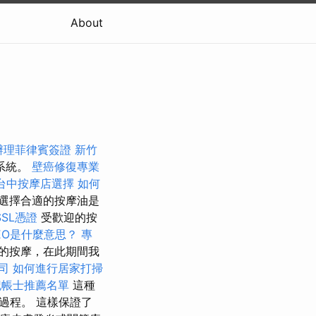
About
辦理菲律賓簽證
新竹
系統。
壁癌修復專業
台中按摩店選擇
如何
選擇合適的按摩油是
SL憑證
受歡迎的按
EO是什麼意思？
專
的按摩，在此期間我
司
如何進行居家打掃
記帳士推薦名單
這種
過程。 這樣保證了