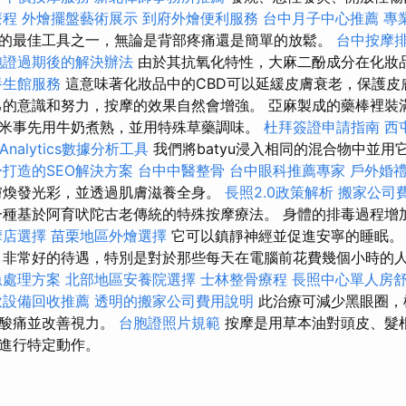
療程
外燴擺盤藝術展示
到府外燴便利服務
台中月子中心推薦
專
的最佳工具之一，無論是背部疼痛還是簡單的放鬆。
台中按摩
胞證過期後的解決辦法
由於其抗氧化特性，大麻二酚成分在化妝
養生館服務
這意味著化妝品中的CBD可以延緩皮膚衰老，保護
己的意識和努力，按摩的效果自然會增強。 亞麻製成的藥棒裡裝
米事先用牛奶煮熟，並用特殊草藥調味。
杜拜簽證申請指南
西
e Analytics數據分析工具
我們將batyu浸入相同的混合物中並用
打造的SEO解決方案
台中中醫整骨
台中眼科推薦專家
戶外婚
膚煥發光彩，並透過肌膚滋養全身。
長照2.0政策解析
搬家公司
種基於阿育吠陀古老傳統的特殊按摩療法。 身體的排毒過程增
摩店選擇
苗栗地區外燴選擇
它可以鎮靜神經並促進安寧的睡眠
非常好的待遇，特別是對於那些每天在電腦前花費幾個小時的
急處理方案
北部地區安養院選擇
士林整骨療程
長照中心單人房
飲設備回收推薦
透明的搬家公司費用說明
此治療可減少黑眼圈，
、酸痛並改善視力。
台胞證照片規範
按摩是用草本油對頭皮、髮
進行特定動作。