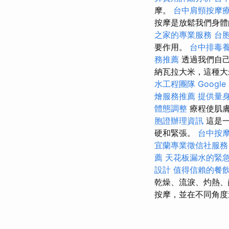
摩。
台中肩頸按摩
按摩是放鬆我們身體
之家的專業服務
台
要作用。
台中排毒
務推薦
透過我們自
納瓦拉大米，這種大
水工程團隊
Googl
燴服務推薦
提供量身
體態調整
療程使肌
胞證辦理資訊
這是一
硬和緊張。
台中按
宜蘭專業徵信社服務
薦
天花板漏水的緊
設計
值得信賴的餐
乾燥、流淚、灼熱
按摩，並在不同角度