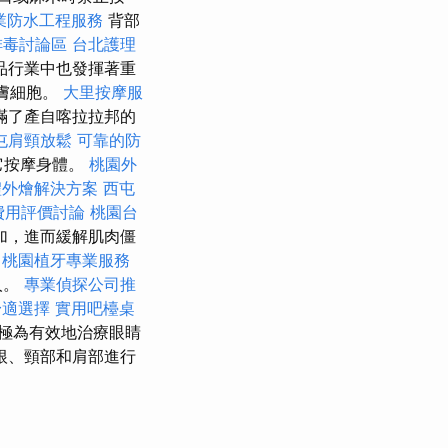
業防水工程服務
背部
排毒討論區
台北護理
品行業中也發揮著重
皮膚細胞。
大里按摩服
滿了產自喀拉拉邦的
屯肩頸放鬆
可靠的防
它按摩身體。
桃園外
禮外燴解決方案
西屯
費用評價討論
桃園台
加，進而緩解肌肉僵
。
桃園植牙專業服務
人。
專業偵探公司推
舒適選擇
實用吧檯桌
極為有效地治療眼睛
根、頸部和肩部進行