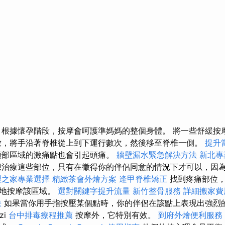
 根據懷孕階段，按摩會呵護準媽媽的整個身體。 將一些舒緩按
放，將手沿著脊椎從上到下運行數次，然後移至脊椎一側。
提升當
頸部區域的激痛點也會引起頭痛。
牆壁漏水緊急解決方法
新北專
治療這些部位，只有在徵得你的伴侶同意的情況下才可以，因
理之家專業選擇
精緻茶會外燴方案
逢甲脊椎矯正
找到疼痛部位
繁地按摩該區域。
選對關鍵字提升流量
新竹整骨服務
詳細搬家費
訣
如果當你用手指按壓某個點時，你的伴侶在該點上表現出強烈
zi
台中排毒療程推薦
按摩外，它特別有效。
到府外燴便利服務