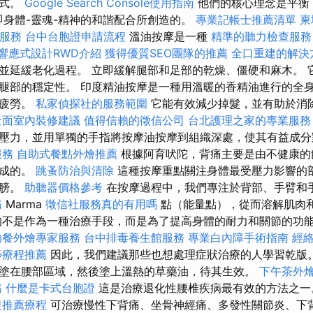
方式。
Google Search Console使用指南
他們的核心理念是平衡
即身體-靈魂-精神的和諧配合所創造的。
專業記帳士推薦清單
柬
摩服務
台中台胞證申請流程
溫油按摩是一種
精準的聽力檢查服務
響應式設計RWD介紹
獲得優質SEO團隊的推薦
全口重建的解決
並延緩老化過程。 立即緩解腿部和足部的乾燥、僵硬和麻木。 
腿部的穩定性。 印度精油按摩是一種用溫暖的香精油進行的全身
除疲勞。
私家偵探社的服務範圍
它能有效減少掉髮，並有助於消
全面室內裝修建議
值得信賴的徵信公司
台北護理之家的專業服務
壓力，並用單獨的手指將按摩油按摩到組織深處，使其有益成分
服務
自助式餐點外燴推薦
根據阿育吠陀，背痛主要是由不健康的
造成的。
跳蚤防治與清除
這種按摩重點關注身體最受壓力影響的
肩膀。
助聽器價格參考
在按摩過程中，我們專注於背部、手臂和
務
Marma
徵信社服務真的有用嗎
點（能量點），從而溶解肌肉
的不是作為一種治療手段，而是為了提高身體的耐力和關節的功
助餐外燴專家服務
台中排毒養生館服務
專業白內障手術指南
經
痧療程推薦
因此，我們建議那些也想處理症狀治療的人學習乾版
塗在腰部區域，然後塗上溫熱的草藥油，待其生效。
下午茶外
務
什麼是卡式台胞證
這是治療退化性腰椎疾病最有效的方法之
復推薦療程
可治療慢性下背痛、坐骨神經痛、多發性關節炎、下