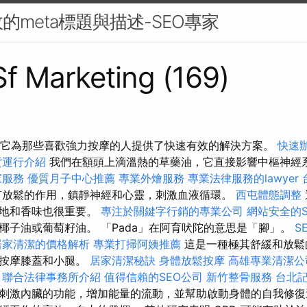
的meta標題與描述-SEO專家
 Sf Marketing (169)
0' 它為那些喜歡強力按摩的人提供了快速有效的解決方案。
快速
貨運行介紹
我們在額頭上滴溫熱的草藥油，它直接影響中樞神經
家服務
優質月子中心推薦
專業外燴服務
專業法律服務的lawyer
放鬆的作用，鎮靜神經和心靈，刺激血液循環。
西屯體態調整
質地和香味也很重要。
專注於關鍵字行銷的專業公司
網站安全的S
椰子油或葡萄籽油。 「Pada」在阿育吠陀的意思是「腳」。
S
居家清潔的價格解析
專業打掃阿姨推薦
這是一種極其舒緩和放鬆
還按摩膝蓋和小腿。
居家清潔秘訣
身體放鬆按摩
高雄專業清潔公
聯合法律事務所介紹
值得信賴的SEO公司
新竹整骨服務
台北
刺激內臟的功能，增加能量的流動，並幫助啟動身體的自我修復