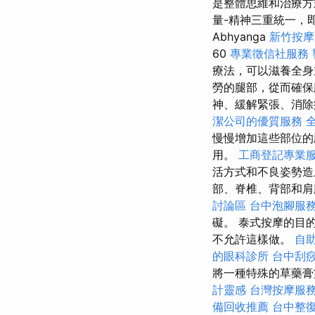
是整體思維和治療
量-精神三重統一，
Abhyanga
新竹按
60
專業徵信社服務
療法，可以滋養全身
勞的腿部，從而確保
神、緩解緊張、消
潔公司的優質服務
慢慢增加這些部位的
用。
工商登記專業
活方式和不良姿勢
部、脊椎、背部和
討論區
台中泡腳服
礙。 泰式按摩的目
不允許這樣做。
自
的眼科診所
台中刮
將一種特殊的草藥膏
計靈感
台灣按摩服
備回收推薦
台中整