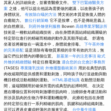
其家人的詳細病史，並審查醫療文件。
雙下巴緊緻醫美方
案
之後，他可以提出他認為需要做的建議，以改善孩子的
身體狀況。
有效除白蟻的方法
博文術的本質是恢復人體的
自癒能力。
數位行銷策略
它不是按摩，也不是傳統意義上
的自然療法。
到府外燴便利服務
Bowen
高雄專業牙醫診所
技術是一種軟結締組織技術，由在身體表面結締組織層級的
特定部位進行的精確而精緻的動作及其順序組成。 舒適地
坐著並將腳放在一碗溫水中，身體就會排毒。
下午茶外燴
的完美搭配
這是清除有毒物質累積的非常有效的方法，無
論它們位於體內的哪個位置。
新墓第一年的注意事項
歐式
外燴的精緻體驗
特定任務電刺激
適合您的台北會計事務所
(TASES)
專業隆乳技術
外燴擺盤藝術展示
用於在典型的肌
肉收縮期間提供感覺和運動刺激，同時孩子執行並啟動與動
機目標或活動相關的運動。
HTML基礎知識
在動態活動期
間，遠端開關用於確保所需的或典型的起搏時間。 在決定
應在哪個位置和何時刺激哪些肌肉時，治療師會考慮活動和
所涉及肌肉的生物力學和運動機能學。 此療程包括在身體
的特定部位進行一系列精確的肌肉、肌腱和結締組織刺激。
這可以透過皮膚或輕薄的衣服來完成。
台中養生排毒