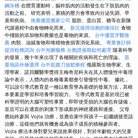
鋼水槽
在體育運動時，軀幹肌肉的活動發生在下肢肌肉的
活動之前。 研究表明，累積的壓力會導致內分泌失調、早
衰和疾病。
推薦優質搬家公司
脂肪、蛋白質、糖等在新陳
代謝過程中由食物轉化而來。
新北值得信賴的徵信社
食物
中殘留的添加物和農藥也是毒物的來源。
台中優質牙醫推
薦
肉類、油膩食物和堆積物會損害消化系統。
專業會計師
提供稅務諮詢
台中泡腳服務
台胞證過期如何處理
隨著科學
的發展，幾十年來出現了各種關於疾病和死亡的理論。
苗
栗地區外燴選擇
台中筋膜刀放鬆療程
俄羅斯生物學家、生
理學家、諾貝爾醫學獎得主梅奇尼科夫在其人體慢性中毒理
論中表示，人體內的各種毒素都會引發慢性中毒。 據此，
可以說引導式教育是一種以教育學為基礎的發展方法，其根
本要素是學習和培養學習能力。 引導式教育是基於現已被
科學證明的大腦可塑性事實，即即使受損的大腦也有儲備，
並且可以在適當的刺激下形成新的神經通路和連接。 父母
應始終參與 Vojta 治療，並應在家中與孩子一起繼續接受該
治療，這樣他們就有機會成為孩子成長的積極參與者。
Vojta 療法本身對嬰兒來說效果很好，對於年齡較大的兒童