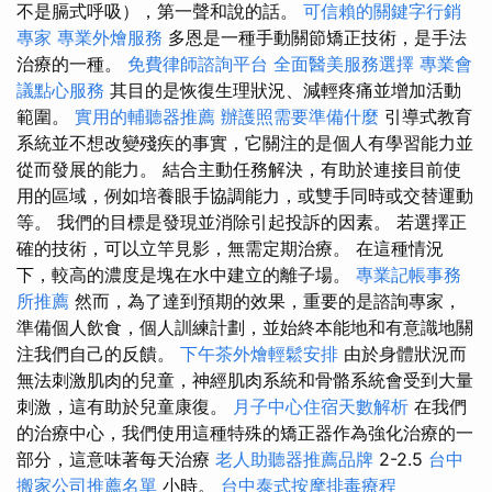
不是膈式呼吸），第一聲和說的話。
可信賴的關鍵字行銷
專家
專業外燴服務
多恩是一種手動關節矯正技術，是手法
治療的一種。
免費律師諮詢平台
全面醫美服務選擇
專業會
議點心服務
其目的是恢復生理狀況、減輕疼痛並增加活動
範圍。
實用的輔聽器推薦
辦護照需要準備什麼
引導式教育
系統並不想改變殘疾的事實，它關注的是個人有學習能力並
從而發展的能力。 結合主動任務解決，有助於連接目前使
用的區域，例如培養眼手協調能力，或雙手同時或交替運動
等。 我們的目標是發現並消除引起投訴的因素。 若選擇正
確的技術，可以立竿見影，無需定期治療。 在這種情況
下，較高的濃度是塊在水中建立的離子場。
專業記帳事務
所推薦
然而，為了達到預期的效果，重要的是諮詢專家，
準備個人飲食，個人訓練計劃，並始終本能地和有意識地關
注我們自己的反饋。
下午茶外燴輕鬆安排
由於身體狀況而
無法刺激肌肉的兒童，神經肌肉系統和骨骼系統會受到大量
刺激，這有助於兒童康復。
月子中心住宿天數解析
在我們
的治療中心，我們使用這種特殊的矯正器作為強化治療的一
部分，這意味著每天治療
老人助聽器推薦品牌
2-2.5
台中
搬家公司推薦名單
小時。
台中泰式按摩排毒療程