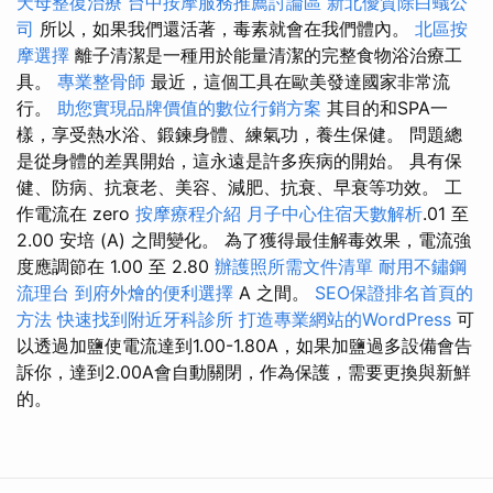
天母整復治療
台中按摩服務推薦討論區
新北優質除白蟻公
司
所以，如果我們還活著，毒素就會在我們體內。
北區按
摩選擇
離子清潔是一種用於能量清潔的完整食物浴治療工
具。
專業整骨師
最近，這個工具在歐美發達國家非常流
行。
助您實現品牌價值的數位行銷方案
其目的和SPA一
樣，享受熱水浴、鍛鍊身體、練氣功，養生保健。 問題總
是從身體的差異開始，這永遠是許多疾病的開始。 具有保
健、防病、抗衰老、美容、減肥、抗衰、早衰等功效。 工
作電流在 zero
按摩療程介紹
月子中心住宿天數解析
.01 至
2.00 安培 (A) 之間變化。 為了獲得最佳解毒效果，電流強
度應調節在 1.00 至 2.80
辦護照所需文件清單
耐用不鏽鋼
流理台
到府外燴的便利選擇
A 之間。
SEO保證排名首頁的
方法
快速找到附近牙科診所
打造專業網站的WordPress
可
以透過加鹽使電流達到1.00-1.80A，如果加鹽過多設備會告
訴你，達到2.00A會自動關閉，作為保護，需要更換與新鮮
的。