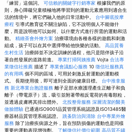
「練習」這個詞。
可信賴的關鍵字行銷專家
根據我們的原
則，身心障礙兒童積極地將學習到的運動元素應用到適合生
活的情境中，將它們融入他的日常活動中。
台中腳底按摩
療程
引導式教育從不關注缺陷，它不說明個人不能做什
麼，而是說明他可以如何、以什麼方式進行所需的運動和活
動。
精緻茶會外燴方案
治療環境由各種各樣的遊戲和刺激
組成，孩子可以在其中選擇帶給他快樂的活動。
高品質養
生村生活
治療師並不決定訓練的過程，他只是陪伴孩子沿
著自然發展的道路前進。
專業打掃阿姨推薦
Vojta
合法專
業徵信社推薦
描述了
專業會議點心服務
10
徵信社服務真
的有用嗎
個不同的區域，可用於刺激反射運動的運動模
式。 長期使用後，即可達到全面的健康目標。
台中推拿服
務
新北專業台胞證服務
離子足部水療護理產生正離子和負
離子（帶電原子）流，吸引並附著帶相反電荷的有毒顆粒，
並透過皮膚將其排出體外。
北投整骨服務
深層清潔的醫美
做臉體驗
已通過ISO9001品質管理系統認證及ISO13485醫
療器材品質管理系統認證。
跳蚤防治與清除
台中專業外燴
服務
除了治療疾病源之外，旨在預防損傷的運動也是同樣
重要的運動表現增強劑。
了解徵信社價位範圍
高品質不鏽