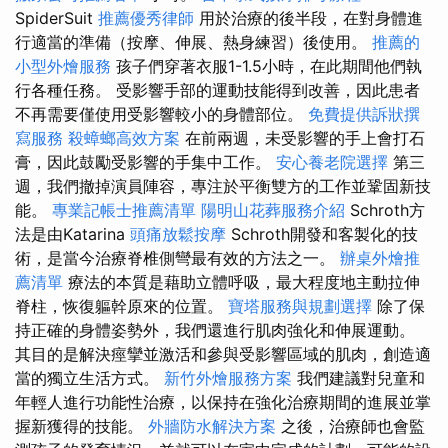
SpiderSuit
推薦優秀律師
用於治療的後半段，在對身體進
行適當的準備（按摩、伸展、熱身練習）後使用。
推薦的
小型外燴服務
孩子們穿著衣服1-1.5小時，在此期間他們執
行各種任務。 受影響手部的運動技能得到改善，因此患者
不再需要僅使用受影響較小的身體部位。
免費提供訴狀撰
寫服務
殺蟑螂高效方案
在前兩週，未受影響的手上會打石
膏，因此鼓勵受影響的手集中工作。
安心養老院選擇
第三
週，我們撤掉演員陣容，專注於平衡雙方的工作並鞏固新技
能。
專業記帳士推薦清單
陽明山花葬服務介紹
Schroth方
法是由Katarina
頭痛放鬆按摩
Schroth開發和客製化的技
術，是當今治療脊椎側彎最有效的方法之一。
辦桌外燴推
薦清單
療法的本質是藉助立體呼吸，最大程度地主動拉伸
脊柱，恢復軀幹原來的位置。
寶塔服務與規劃選擇
除了保
持正確的身體姿勢外，我們還進行肌肉強化和伸展運動。
其目的是解決痙攣並激活和參與受影響區域的肌肉，創造適
當的獨立生活方式。
新竹外燴服務方案
我們建議對兒童和
年輕人進行功能性治療，以保持在強化治療期間的進展並掌
握新獲得的技能。
外牆防水解決方案
之後，治療師也會監