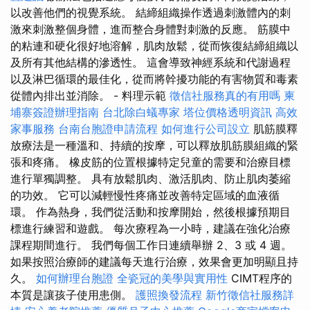
以改善他們的視覺系統。 結締組織操作透過刺激體內的刺
激來刺激整個身體，進而整合身體對刺激的反應。 筋膜中
的粘連和硬化很好地溶解，肌肉放鬆，從而恢復結締組織以
及所有其他結構的滲透性。 這會導致神經系統和代謝過程
以及淋巴循環的最佳化，從而將幹擾功能的有害物質和毒素
從體內排出並消除。 - 料理示範
徵信社服務真的有用嗎
柬
埔寨簽證辦理指南
台北除白蟻專家
塔位價格透明資訊
高效
家事服務
台南台胞證申請流程
如何進行公司設立
肌筋膜釋
放療法是一種溫和、持續的按摩，可以釋放肌筋膜組織的緊
張和疼痛。 橡皮筋的位置根據特定兒童的需要和治療目標
進行單獨調整。 具有放鬆肌肉、激活肌肉、防止肌肉萎縮
的功效。 它可以減輕慢性疼痛並改善特定區域的血液循
環。 作為熱身，我們從活動和按摩開始，然後根據預期目
標進行練習和遊戲。 每次療程為一小時，建議在強化治療
課程期間進行。 我們每個工作日連續舉辦 2、3 或 4 週。
如果按照治療師的建議每天進行治療，效果會更加明顯且持
久。
如何辦理台胞證
全瓷冠的美學與實用性
CIMT程序的
本質是讓孩子使用患側。
護照換發流程
新竹徵信社服務詳