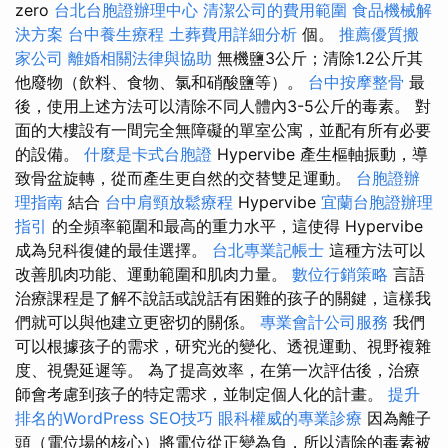
zero
台北台胞證辦理中心
清潔公司的費用範圍
食品機械解
決方案
台中養生療程
土葬費用詳細分析
個。
推薦優質搬
家公司
離婚相關法律與協助
無機鹽3公斤；清除1.2公斤其
他廢物（飲料、食物、氯和硝酸鹽等）。
台中按摩整骨
最
後，使用上述方法可以清除不同人體內3-5公斤的毒素。 對
面的大樓設有一間完全無障礙的單室公寓，並配有所有必要
的設備。
什麼是卡式台胞證
Hypervibe 產生樞軸振動，導
致骨盆旋轉，從而產生更自然的交替雙足運動。
台胞證辦
理指南
結合
台中肩頸放鬆療程
Hypervibe
宜蘭台胞證辦理
指引
的全頻率範圍和最高的重力水平，這使得 Hypervibe
成為兒科復健的最佳選擇。
台北專業記帳士
這種方法可以
改善肌肉功能、運動範圍和肌肉力量。
數位行銷策略
言語
治療課程是了解不說話或說話有困難的孩子的關鍵，這樣我
們就可以與他建立更密切的關係。
專業會計公司服務
我們
可以根據孩子的需求，研究光的變化、透視運動、視野複雜
度、視覺延遲等。 為了提高效率，在第一次評估後，治療
師會考慮到孩子的特定需求，並制定個人化的計畫。
提升
排名的WordPress SEO技巧
眼科權威的專業診療
因為離子
頭（電位場的核心）將電位從正變為負，所以清除的毒素被