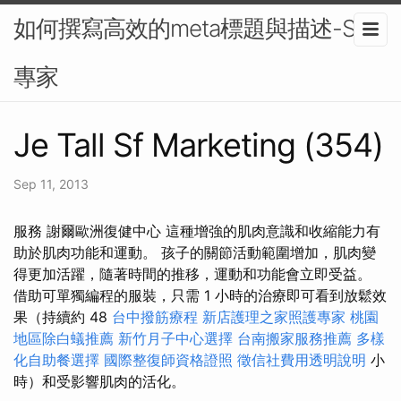
如何撰寫高效的meta標題與描述-SEO
專家
Je Tall Sf Marketing (354)
Sep 11, 2013
服務 謝爾歐洲復健中心 這種增強的肌肉意識和收縮能力有
助於肌肉功能和運動。 孩子的關節活動範圍增加，肌肉變
得更加活躍，隨著時間的推移，運動和功能會立即受益。
借助可單獨編程的服裝，只需 1 小時的治療即可看到放鬆效
果（持續約 48
台中撥筋療程
新店護理之家照護專家
桃園
地區除白蟻推薦
新竹月子中心選擇
台南搬家服務推薦
多樣
化自助餐選擇
國際整復師資格證照
徵信社費用透明說明
小
時）和受影響肌肉的活化。