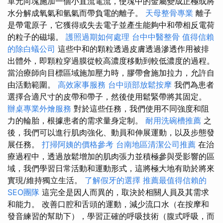
單元向塊施加一個小直流電流，使塊中的金屬變成正極或將
水分解成氧氣和氫氣而帶負電的離子。
天母整骨專業
離子
是帶電原子，它獲得或失去電子並產生能夠中和帶相反電荷
的粒子的磁場。
護照過期如何處理
台中中醫整骨
值得信賴
的除白蟻公司
這些中和的顆粒透過皮膚透過滲透作用被排
出體外，即顆粒穿過膜從較高濃度移動到較低濃度的過程。
當治療師向目標區域施加壓力時，膠帶會施加拉力，允許自
由活動範圍。
高效家事服務
台中頭部放鬆按摩
我們為患者
選擇合適尺寸的皮帶和帶子，然後使用鬆緊帶將其固定。
辦桌專業外燴服務
對於這些任務，我們使用不同強度和阻
力的輪胎，根據患者的需求量身定制。
耐用洗碗槽推薦
之
後，我們可以進行肌肉強化、動員和伸展運動，以及步態發
展任務。
打掃阿姨的價格參考
台南地區清潔公司推薦
在治
療過程中，透過放鬆增加的肌肉張力並積極參與受影響的區
域，我們學習日常活動和運動形式，這將極大地有助於將來
實現/維持獨立生活。
了解假牙的選擇
推薦最值得信賴的
SEO團隊
這完全是因人而異的，取決於相關人員及其需求
和能力。 改善口腔和舌頭的運動，減少流口水（在按摩和
發音練習的幫助下），學習正確的呼吸技術（腹式呼吸，而