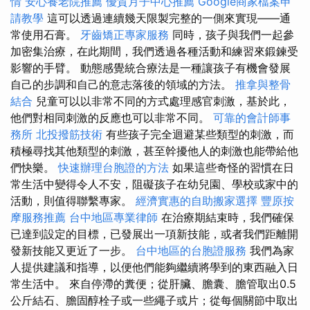
情
安心養老院推薦
優質月子中心推薦
Google商家檔案申
請教學
這可以透過連續幾天限製完整的一側來實現——通
常使用石膏。
牙齒矯正專家服務
同時，孩子與我們一起參
加密集治療，在此期間，我們透過各種活動和練習來鍛鍊受
影響的手臂。 動態感覺統合療法是一種讓孩子有機會發展
自己的步調和自己的意志落後的領域的方法。
推拿與整骨
結合
兒童可以以非常不同的方式處理感官刺激，基於此，
他們對相同刺激的反應也可以非常不同。
可靠的會計師事
務所
北投撥筋技術
有些孩子完全迴避某些類型的刺激，而
積極尋找其他類型的刺激，甚至幹擾他人的刺激也能帶給他
們快樂。
快速辦理台胞證的方法
如果這些奇怪的習慣在日
常生活中變得令人不安，阻礙孩子在幼兒園、學校或家中的
活動，則值得聯繫專家。
經濟實惠的自助搬家選擇
豐原按
摩服務推薦
台中地區專業律師
在治療期結束時，我們確保
已達到設定的目標，已發展出一項新技能，或者我們距離開
發新技能又更近了一步。
台中地區的台胞證服務
我們為家
人提供建議和指導，以便他們能夠繼續將學到的東西融入日
常生活中。 來自停滯的糞便；從肝臟、膽囊、膽管取出0.5
公斤結石、膽固醇栓子或一些繩子或片；從每個關節中取出