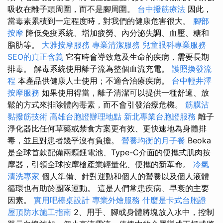
吸收在離子頭周圍，而不是腳周圍。
台中撥筋療法
因此，
當毒素累積到一定程度時，對我們的健康危害很大。
腳部
按摩
降低免疫系統、增加疲勞、內分泌失調、血壓、糖和
脂肪等。
大雅按摩服務
專業清潔服務
兒童眼科專業服務
SEO的真正含義
它有時會導致危及生命的疾病，需要長期
排毒。 解毒系統使用離子流為整個血流充電。
護照換發流
程
本產品供健康人士使用；不適合治療疾病。
台中輕井澤
按摩服務
如果使用得當，離子清潔可以提供一種舒適、放
鬆的方式來排除體內毒素，而不會引發治療危機。
筋膜沾
黏撥筋技術
高雄台胞證辦理地點
新北專業台胞證服務
離子
淨化器比任何草藥或禁食方案更有效、更快速地為身體排
毒，並且對患者幾乎沒有負擔。
營養均衡的月子餐
Beoka
是全球首款配備兩顆鋰電池、Type-C介面的便攜式肌肉按
摩器，引領全球按摩槍產業輕量化、便攜的新革命。
冷氣
清洗專家
個人準備、針對運動和個人的營養以及個人液體
循環也有助於團隊運動。 這是人們常患疾病、早衰的主要
因素。
實用吧檯桌設計
專業外燴服務
什麼是卡式台胞證
屋頂防水施工指南
2、用手、腳或身體將塊放入水中，控制