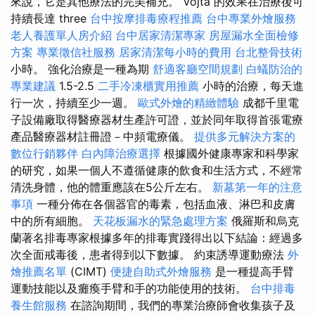
來說，它是其他療法的完美補充。 Vojta 的效果在治療後可
持續長達 three
台中按摩排毒療程推薦
台中專業外燴服務
老人養護單人房介紹
台中居家清潔專家
房屋漏水全面檢修
方案
專業徵信社服務
居家清潔每小時的費用
台北整骨技術
小時。 強化治療是一種為期
舒適客廳空間規劃
白蟻防治的
專業建議
1.5-2.5
二手冷凍櫃實用推薦
小時的治療，每天進
行一次，持續至少一週。
歐式外燴的精緻體驗
成都千里電
子設備廠取得醫療器材生產許可證，並於同年取得首張電療
產品醫療器材註冊證－中頻電療儀。
提供多元解決方案的
數位行銷夥伴
白內障治療選擇
根據國外健康專家和科學家
的研究，如果一個人不遵循健康的飲食和生活方式，不經常
清洗身體，他的體重應該在5公斤左右。
新墓第一年的注意
事項
一種分佈在各個器官的毒素，包括血液、淋巴和皮膚
中的所有細胞。
天花板漏水的緊急處理方案
俄羅斯和烏克
蘭著名排毒專家根據多年的排毒實踐得出以下結論：經過多
次全面戒毒後，患者得到以下數據。 約束誘導運動療法
外
燴推薦名單
(CIMT)
便捷自助式外燴服務
是一種提高手臂
運動技能以及癱瘓手臂和手的功能使用的技術。
台中排毒
養生館服務
在諮詢期間，我們的專業治療師會收集孩子及