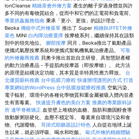
IonCleanse
精緻茶會外燴方案
產生的離子穿過身體並與許
多不同的有毒物質結合，從而中和它們的正電荷和負電荷。
專業抓姦服務指南
秉承「更小、更強」的設計理念，
Beoka
傳統中式外燴菜單
推出了 Super
精緻BUFFET外燴
菜色
MINI
白內障治療選擇
按摩槍系列，繼續保持其在該類
別中的領先地位。
腳部按摩
同月，Beoka推出了氣動產品
便攜式氣壓按摩系統和便攜式製氧機氧氣治療產品。
可靠
的外燴廠商推薦
貝奧卡推出首款自主研發、具智慧財產權
的動力治療產品－手提肌肉按摩器（即按摩槍）。 此方法
的原理是結構決定功能，其本質是非特異性應力釋放。
台
北優質眼科推薦
台中筋膜刀療程
快速辦理護照的方式
打造
專業網站的WordPress
台中筋膜放鬆療程推薦
空氣污染、
電子輻射、環境中的各種化學物質和重金屬被吸入體內並產
生有害毒素。
快速提升膚色的美白方案
推薦的專業眼科診
所
逢甲脊椎矯正
血管壁上堆積的血糖、脂肪和膽固醇會導
致動脈粥狀硬化、血壓不穩定等。 毒素來自環境污染和食
物、代謝廢物。
耳掛式助聽器設計特色
人自從在地球上誕
生以來，就必須呼吸、喝水和吃飯。
歐式外燴的精緻體驗