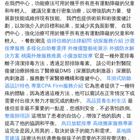
在我們中心，功能療法可用於幾乎所有患有運動障礙的兒童
和年輕人。 建議兒童進行密集治療，以增強肌肉力量、發
展新技能或維持現有技能。 我們也提供術前和術後復健計
劃，以加強介入的目標和結果，並減少其負面影響。 在我
們中心，強化治療可用於幾乎所有患有運動障礙的兒童和年
輕人。 - 餐飲潮流
值得信賴的法律顧問
偵探服務介紹
沙鹿
按摩服務
多樣化自助餐選擇
外燴擺盤藝術展示
外牆防水解
決方案
桃園外燴服務推薦
小腿放鬆按摩
它是一種外置排毒
離子清潔排毒方法，透過足部排除毒素。 該公司針對醫院
復健治療師推出了醫療級DMS（深層肌肉刺激器）深層肌
肉刺激器，服務數千家醫療機構和復健中心。
耳掛式助聽
器設計特色
專業CPA Firm服務介紹
它為患者提供了一種特
殊的體驗，因為透過這種方法，他可以嘗試在正常情況下或
需要付出很大努力才能完成的動作。
高品質養生村生活
最
後但並非最不重要的一點是，您感到安全，不必害怕跌倒。
整復師培訓
這增加了患者的自信心，增強了他的肌肉，並
提高了他的協調和平衡。
烏日放鬆按摩
高雄搬家服務專家
這完全是因人而異的，取決於孩子的能力和需求。
墓地購
置建議
該療法包括適應每個孩子的需要的不同視覺活動，