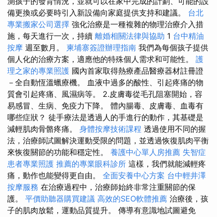
測孩子的發育情況，並就可以在家中完成的計劃、可能的設
備更換或必要時引入新設備向家庭提供支持和建議。
台北
專業搬家公司選擇
強化治療是一種複雜的物理治療介入措
施，每天進行一次，持續
離婚相關法律與協助
1
台中精油
按摩
週至數月。
柬埔寨簽證辦理指南
我們為每個孩子提供
個人化的治療方案，適應他的特殊個人需求和可能性。
護
理之家的專業照護
國內首家取得熱療產品醫療器材註冊證
－全自動恆溫蠟療機。 血液中過多的酸性、引起疼痛的物
質會引起疼痛、風濕病等。 2.皮膚毒從毛孔阻塞開始，容
易感冒、生病、免疫力下降。 體內腸毒、皮膚毒、血毒有
哪些症狀？ 徒手療法是透過人的手進行的動作，其基礎是
減輕肌肉骨骼疼痛。
身體按摩技術課程
透過使用不同的握
法，治療師試圖解決運動受限的問題，並透過恢復肌肉平衡
來恢復關節的功能和穩定性。
養護中心單人房推薦
失智症
患者專業照護
推薦的專業眼科診所
這樣，我們就能減輕疼
痛，動作也能變得更自由。
全面安養中心方案
台中輕井澤
按摩服務
在治療過程中，治療師始終非常注重關節的保
護。
平價助聽器購買建議
高效的SEO軟體推薦
治療後，孩
子的肌肉放鬆，運動品質提升。 傳導有意識地試圖避免